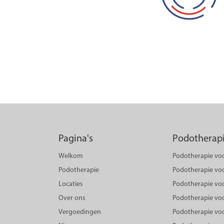
Pagina's
Podotherapi
Welkom
Podotherapie vo
Podotherapie
Podotherapie voo
Locaties
Podotherapie vo
Over ons
Podotherapie vo
Vergoedingen
Podotherapie voo