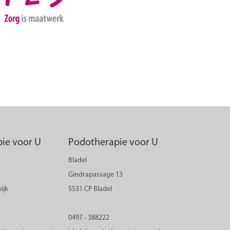
ie voor U
Podotherapie voor U
Bladel
Gindrapassage 13
ijk
5531 CP Bladel
0497 - 388222