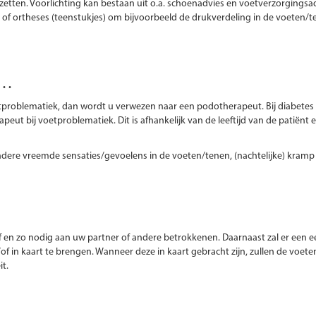
 zetten. Voorlichting kan bestaan uit o.a. schoenadvies en voetverzorgingsa
of ortheses (teenstukjes) om bijvoorbeeld de drukverdeling in de voeten/t
t…
tproblematiek, dan wordt u verwezen naar een podotherapeut. Bij diabetes 
eut bij voetproblematiek. Dit is afhankelijk van de leeftijd van de patiënt 
ndere vreemde sensaties/gevoelens in de voeten/tenen, (nachtelijke) kramp 
f en zo nodig aan uw partner of andere betrokkenen. Daarnaast zal er een e
f in kaart te brengen. Wanneer deze in kaart gebracht zijn, zullen de voete
it.