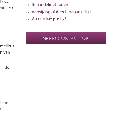
dvies.
Behandelmethoden
enen zo
Verwijzing of direct toegankelijk?
Waar is het pijnlijk?
NEEM CONTACT OP
mellitus
en van
in de
erste
n