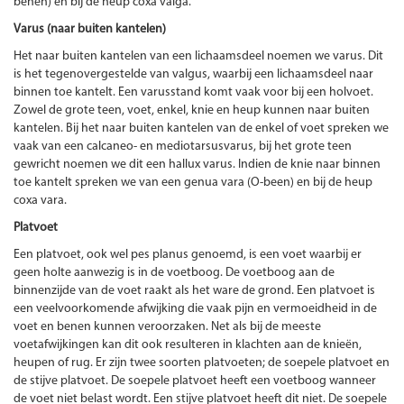
benen) en bij de heup coxa valga.
Varus (naar buiten kantelen)
Het naar buiten kantelen van een lichaamsdeel noemen we varus. Dit
is het tegenovergestelde van valgus, waarbij een lichaamsdeel naar
binnen toe kantelt. Een varusstand komt vaak voor bij een holvoet.
Zowel de grote teen, voet, enkel, knie en heup kunnen naar buiten
kantelen. Bij het naar buiten kantelen van de enkel of voet spreken we
vaak van een calcaneo- en mediotarsusvarus, bij het grote teen
gewricht noemen we dit een hallux varus. Indien de knie naar binnen
toe kantelt spreken we van een genua vara (O-been) en bij de heup
coxa vara.
Platvoet
Een platvoet, ook wel pes planus genoemd, is een voet waarbij er
geen holte aanwezig is in de voetboog. De voetboog aan de
binnenzijde van de voet raakt als het ware de grond. Een platvoet is
een veelvoorkomende afwijking die vaak pijn en vermoeidheid in de
voet en benen kunnen veroorzaken. Net als bij de meeste
voetafwijkingen kan dit ook resulteren in klachten aan de knieën,
heupen of rug. Er zijn twee soorten platvoeten; de soepele platvoet en
de stijve platvoet. De soepele platvoet heeft een voetboog wanneer
de voet niet belast wordt. Een stijve platvoet heeft dit niet. De soepele