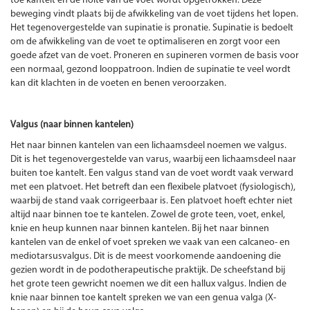
toe kantelt en de holte van de voet wordt opgetrokken. Deze
beweging vindt plaats bij de afwikkeling van de voet tijdens het lopen.
Het tegenovergestelde van supinatie is pronatie. Supinatie is bedoelt
om de afwikkeling van de voet te optimaliseren en zorgt voor een
goede afzet van de voet. Proneren en supineren vormen de basis voor
een normaal, gezond looppatroon. Indien de supinatie te veel wordt
kan dit klachten in de voeten en benen veroorzaken.
Valgus (naar binnen kantelen)
Het naar binnen kantelen van een lichaamsdeel noemen we valgus.
Dit is het tegenovergestelde van varus, waarbij een lichaamsdeel naar
buiten toe kantelt. Een valgus stand van de voet wordt vaak verward
met een platvoet. Het betreft dan een flexibele platvoet (fysiologisch),
waarbij de stand vaak corrigeerbaar is. Een platvoet hoeft echter niet
altijd naar binnen toe te kantelen. Zowel de grote teen, voet, enkel,
knie en heup kunnen naar binnen kantelen. Bij het naar binnen
kantelen van de enkel of voet spreken we vaak van een calcaneo- en
mediotarsusvalgus. Dit is de meest voorkomende aandoening die
gezien wordt in de podotherapeutische praktijk. De scheefstand bij
het grote teen gewricht noemen we dit een hallux valgus. Indien de
knie naar binnen toe kantelt spreken we van een genua valga (X-